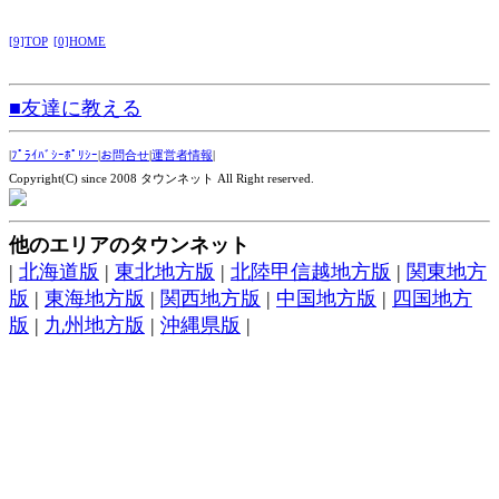
[9]TOP
[0]HOME
■友達に教える
|
ﾌﾟﾗｲﾊﾞｼｰﾎﾟﾘｼｰ
|
お問合せ
|
運営者情報
|
Copyright(C) since 2008 タウンネット All Right reserved.
他のエリアのタウンネット
|
北海道版
|
東北地方版
|
北陸甲信越地方版
|
関東地方
版
|
東海地方版
|
関西地方版
|
中国地方版
|
四国地方
版
|
九州地方版
|
沖縄県版
|