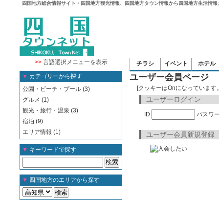
四国地方総合情報サイト・四国地方観光情報、四国地方タウン情報から四国地方生活情報
>>
言語選択メニューを表示
チラシ
イベント
ホテル
ユーザー会員ページ
▼
カテゴリーから探す
[クッキーはOnになっています。
公園・ビーチ・プール (3)
ユーザーログイン
グルメ (1)
観光・旅行・温泉 (3)
ID
パスワ
宿泊 (9)
エリア情報 (1)
ユーザー会員新規登録
▼
キーワードで探す
▼
四国地方のエリアから探す