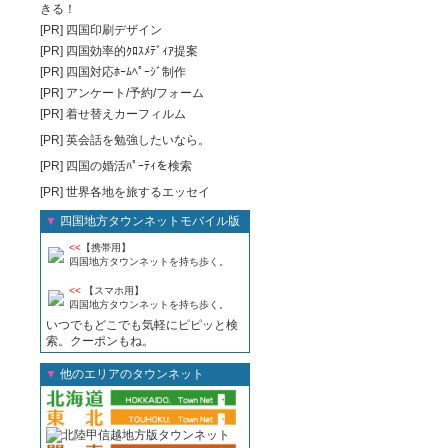
[PR]
四国印刷デザイン
[PR]
四国効率的ｸﾛｽﾒﾃﾞｨｱ提案
[PR]
四国対応ﾎｰﾑﾍﾟｰｼﾞ制作
[PR]
アンケート/予約/フォーム
[PR]
着せ替えカーフィルム
[PR]
英会話を勉強したいなら。
[PR]
四国の婚活ﾊﾟｰﾃｨを検索
[PR]
世界各地を旅するエッセイ
▼
四国地方タウンネットモバイル版
<<
【携帯用】
四国地方タウンネットを持ち歩く。
<<
【スマホ用】
四国地方タウンネットを持ち歩く。
いつでもどこでも気軽にピピッと検
索。クーポンもね。
▼
他のエリアのタウンネット