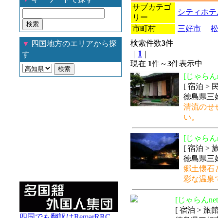
サブカテゴ
シティホテ
リー
市町村
三好市
検索件数
3
件
▼
四国地方のエリアから探
1
｜
｜
す
現在
1
件～
3
件表示中
[じゃらんn
[ 宿泊 >
徳島県三好
清流のせ
い。
[じゃらんn
[ 宿泊 >
徳島県三
郷土懐石
彩な温泉
[じゃらんnet
[ 宿泊 > 旅
四国でも翻訳はRemarRRC