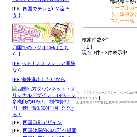
徳島県三好市
ケーブルカ
[PR]
四国でテレビCM流そ
う。源泉か
う！
スな一軒宿
検索件数
3
件
1
｜
｜
四国でのラジオCMはこち
現在
1
件～
3
件表示中
ら！
[PR]ベトナムオフショア開発
なら
[PR]海外進出したいなら
|
|
ら…
プライバシーポリシー
リンク及び
|
舗会員ログイン
処理時間 [0.15327秒] 記載時間 [2026/08/06 20
[PR]
四国印刷デザイン
[PR]
四国効率的ｸﾛｽﾒﾃﾞｨｱ提案