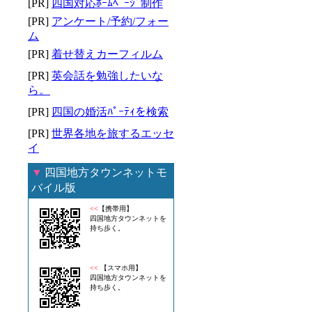
[PR]
四国対応ﾎｰﾑﾍﾟｰｼﾞ制作
[PR]
アンケート/予約/フォー
ム
[PR]
着せ替えカーフィルム
[PR]
英会話を勉強したいな
ら。
[PR]
四国の婚活ﾊﾟｰﾃｨを検索
[PR]
世界各地を旅するエッセ
イ
▼
四国地方タウンネットモ
バイル版
<<
【携帯用】
四国地方タウンネットを
持ち歩く。
<<
【スマホ用】
四国地方タウンネットを
持ち歩く。