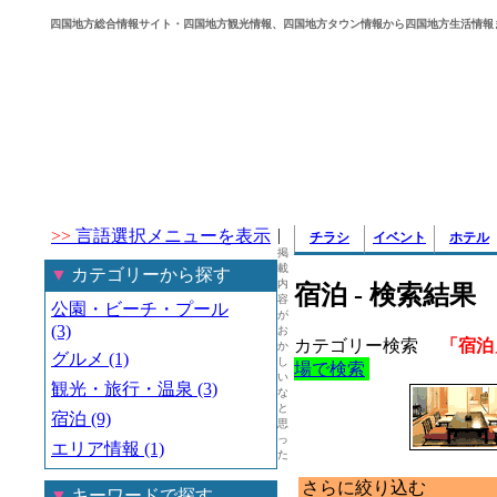
四国地方総合情報サイト・四国地方観光情報、四国地方タウン情報から四国地方生活情報
|
>>
言語選択メニューを表示
チラシ
イベント
ホテル
掲
載
▼
カテゴリーから探す
内
宿泊 - 検索結果
容
公園・ビーチ・プール
が
(3)
お
カテゴリー検索
「宿泊
か
グルメ (1)
し
場で検索
い
観光・旅行・温泉 (3)
な
と
宿泊 (9)
思
っ
エリア情報 (1)
た
さらに絞り込む
▼
キーワードで探す