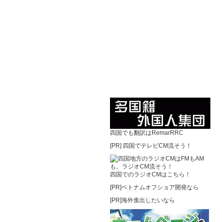
四国でも翻訳はRemarRRC
[PR]
四国でテレビCM流そう！
四国でのラジオCMはこちら！
[PR]ベトナムオフショア開発なら
[PR]海外進出したいなら