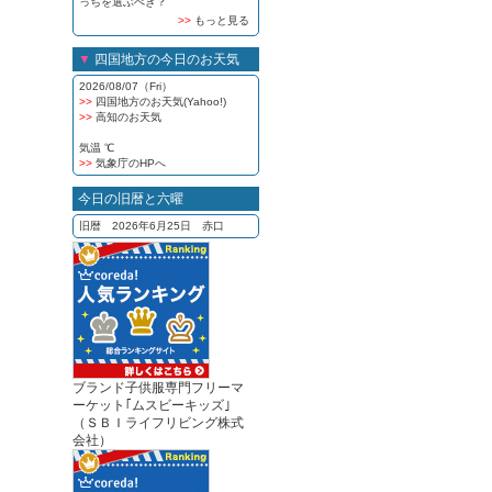
っちを選ぶべき？
>>
もっと見る
▼
四国地方の今日のお天気
2026/08/07（Fri）
>>
四国地方のお天気(Yahoo!)
>>
高知のお天気
気温 ℃
>>
気象庁のHPへ
今日の旧暦と六曜
旧暦 2026年6月25日 赤口
ブランド子供服専門フリーマ
ーケット｢ムスビーキッズ｣
（ＳＢＩライフリビング株式
会社）