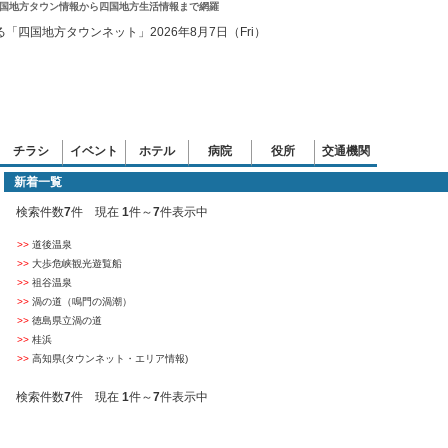
国地方タウン情報から四国地方生活情報まで網羅
チラシ
イベント
ホテル
病院
役所
交通機関
新着一覧
検索件数
7
件 現在
1
件～
7
件表示中
>>
道後温泉
>>
大歩危峡観光遊覧船
>>
祖谷温泉
>>
渦の道（鳴門の渦潮）
>>
徳島県立渦の道
>>
桂浜
>>
高知県(タウンネット・エリア情報)
検索件数
7
件 現在
1
件～
7
件表示中