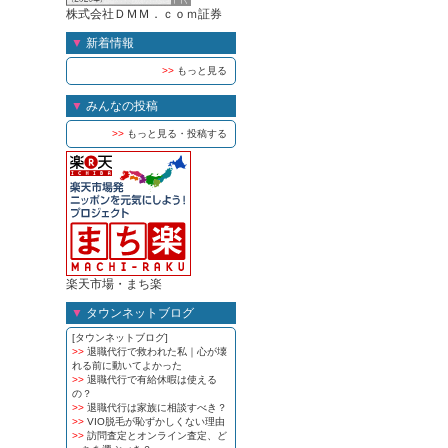
株式会社ＤＭＭ．ｃｏｍ証券
▼
新着情報
>>
もっと見る
▼
みんなの投稿
>>
もっと見る・投稿する
楽天市場・まち楽
▼
タウンネットブログ
[タウンネットブログ]
>>
退職代行で救われた私｜心が壊
れる前に動いてよかった
>>
退職代行で有給休暇は使える
の？
>>
退職代行は家族に相談すべき？
>>
VIO脱毛が恥ずかしくない理由
>>
訪問査定とオンライン査定、ど