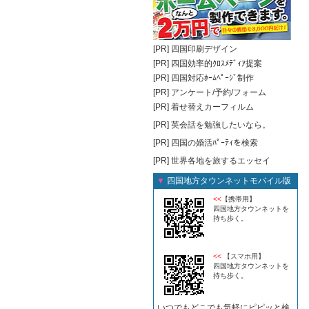
[PR]
四国印刷デザイン
[PR]
四国効率的ｸﾛｽﾒﾃﾞｨｱ提案
[PR]
四国対応ﾎｰﾑﾍﾟｰｼﾞ制作
[PR]
アンケート/予約/フォーム
[PR]
着せ替えカーフィルム
[PR]
英会話を勉強したいなら。
[PR]
四国の婚活ﾊﾟｰﾃｨを検索
[PR]
世界各地を旅するエッセイ
▼
四国地方タウンネットモバイル版
<<
【携帯用】
四国地方タウンネットを
持ち歩く。
<<
【スマホ用】
四国地方タウンネットを
持ち歩く。
いつでもどこでも気軽にピピッと検