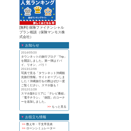
[無料] 保険ファイナンシャル
プラン相談（保険マンモス株
式会社）
▼
お知らせ
2014/05/20
タウンネットの旅行ブログ「Trip」
を開設しました。第一弾はドバ
イ、リオン、パリ！
2013/12/06
写真で見る「タウンネット沖縄観
光旅行情報」サイトオープンしま
した！沖縄旅行をの際はぜひ一度
ご覧ください。スマホ版も！
2012/11/28
スマホ版9エリアに「テレビ番組」
「電子チラシ」「病院」のコーナ
ーを追加しました。
>>
もっと見る
▼
お役立ち情報
>>
数え年・干支早見表
>>
ローンシミュレーター